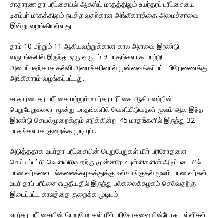
சாதாரண தர பரீட்சையில் ஆகஸ்ட் மாதத்திலும் உயர்தரப் பரீட்சையை
டிசம்பர் மாதத்திலும் நடத்துவதற்கான அங்கீகாரத்தை அமைச்சரவை
இன்று வழங்கியுள்ளது.
தரம் 10 மற்றும் 11 ஆகியவற்றுக்கான கால அளவை இரண்டு
வருடங்களில் இருந்து ஒரு வருடம் 9 மாதங்களாக மாற்றி
அமைப்பதற்காக கல்வி அமைச்சரினால் முன்வைக்கப்பட்ட பிரேரணைக்கு
அங்கீகாரம் வழங்கப்பட்டது..
சாதாரண தர பரீட்சை மற்றும் உயர்தர பரீட்சை ஆகியவற்றின்
பெறுபேறுகளை மூன்று மாதங்களில் வெளியிடுவதன் மூலம் ஆக இந்த
இரண்டு செயல்முறைக்கும் எடுக்கின்ற 45 மாதங்களில் இருந்து 32
மாதங்களாக குறைக்க முடியும்..
அடுத்ததாக உயர்தர பரீட்சையின் பெறுபேறுகள் மீள் பரிசோதனை
செய்யப்பட்டு வெளியிடுவதற்கு முன்னரே z புள்ளிகளின் அடிப்படையில்
மாணவர்களை பல்கலைக்கழகத்துக்கு உள்வாங்குதல் மூலம் மாணவர்கள்
உயர் தரப் பரீட்சை எழுதியதில் இருந்து பல்கலைக்கழகம் செல்வதற்கு
இடைப்பட்ட காலத்தை குறைக்க முடியும்.
உயர்தர பரீட்சையின் பெறுபேறுகள் மீள் பரிசோதனையின்போது புள்ளிகள்