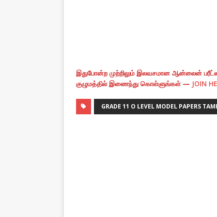
இதுபோன்ற முற்றிலும் இலவசமான ஆன்லைன் பரீட்ச
குழுமத்தில் இணைந்து கொள்ளுங்கள் —
JOIN H
GRADE 11 O LEVEL MODEL PAPERS TAM