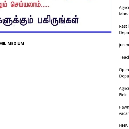
Agric
Mana
Rest 
Depa
AMIL MEDIUM
junio
Teac
Open 
Depar
Agric
Field
Pawn
vacan
HNB 