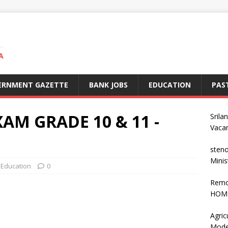
A
ERNMENT GAZETTE
BANK JOBS
EDUCATION
PAS
AM GRADE 10 & 11 -
Srila
Vaca
steno
Minis
Education
0
Remo
HOME
Agric
Mode