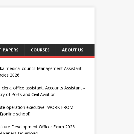
T PAPERS
COURSES
ABOUT US
nka medical council-Management Assistant
ncies 2026
 clerk, office assistant, Accounts Assistant –
try of Ports and Civil Aviation
te operation executive -WORK FROM
(online school)
ulture Development Officer Exam 2026
l Papers Download