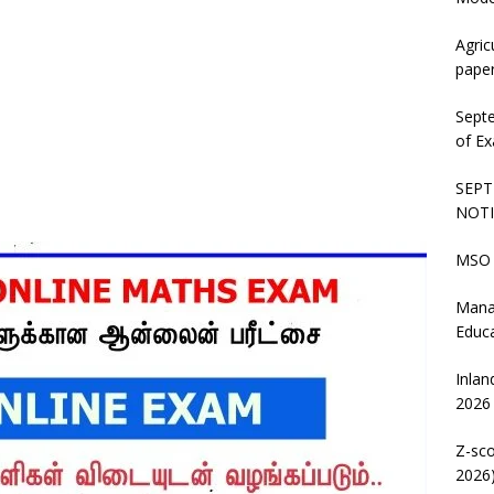
Agric
pape
Sept
of Ex
SEPT
NOTI
MSO 
Mana
Educ
Inlan
2026
Z-sco
2026)