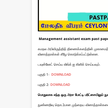
Management assistant exam past paper
கமநல அபிவிருத்தித் திணைக்களத்தின் முகாமைத்
வினாத்தாள்கள் கீழே கொடுக்கப்பட்டுள்ளன.
டவுன்லோட் செய்ய லிங்க் ஐ கிளிக் செய்யவும்.
பகுதி 1-
DOWNLOAD
பகுதி 2-
DOWNLOAD
பொதுவாக எந்த ஒரு அரச போட்டி பரிட்சையிலும் நு
நுண்ணறிவு தொடர்பான முந்தைய வினாத்தாள்களை இர