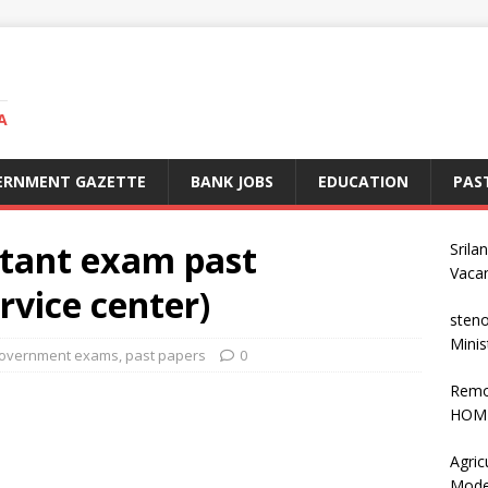
A
ERNMENT GAZETTE
BANK JOBS
EDUCATION
PAS
tant exam past
Srila
Vaca
rvice center)
steno
Minis
overnment exams
,
past papers
0
Remo
HOME
Agric
Mode