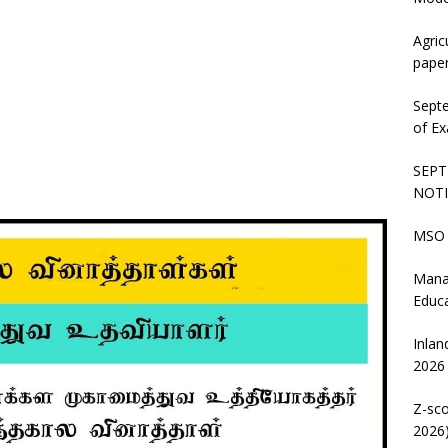
Agric
pape
Sept
of Ex
SEPT
NOTI
MSO 
Mana
Educ
Inlan
2026
Z-sco
2026)