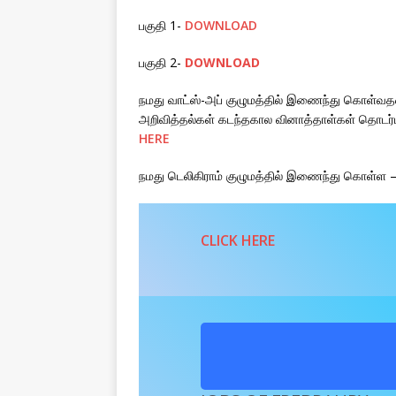
பகுதி 1-
DOWNLOAD
பகுதி 2-
DOWNLOAD
நமது வாட்ஸ்-அப் குழுமத்தில் இணைந்து கொள்வதன்
அறிவித்தல்கள் கடந்தகால வினாத்தாள்கள் தொடர்
HERE
நமது டெலிகிராம் குழுமத்தில் இணைந்து கொள்ள 
CLICK HERE