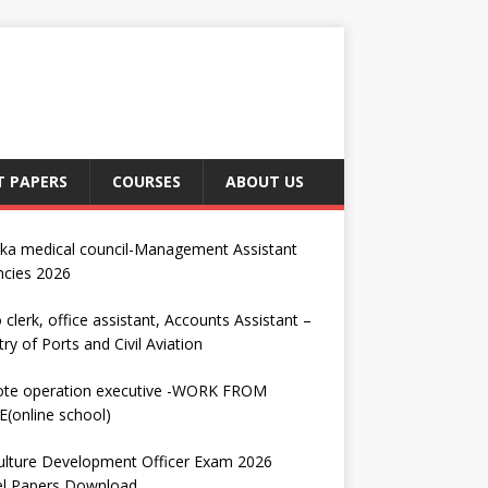
T PAPERS
COURSES
ABOUT US
nka medical council-Management Assistant
ncies 2026
 clerk, office assistant, Accounts Assistant –
try of Ports and Civil Aviation
te operation executive -WORK FROM
(online school)
ulture Development Officer Exam 2026
l Papers Download