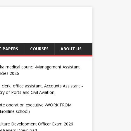
T PAPERS
COURSES
ABOUT US
nka medical council-Management Assistant
ncies 2026
 clerk, office assistant, Accounts Assistant –
try of Ports and Civil Aviation
te operation executive -WORK FROM
(online school)
ulture Development Officer Exam 2026
l Papers Download