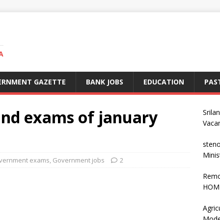
A
ERNMENT GAZETTE
BANK JOBS
EDUCATION
PAS
nd exams of january
Srila
Vaca
steno
Minis
vernment exams
,
Government jobs
2
Remo
HOME
Agric
Mode