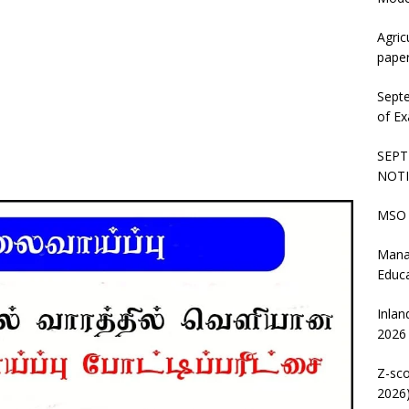
Agric
pape
Sept
of Ex
SEPT
NOTI
MSO 
Mana
Educ
Inlan
2026
Z-sco
2026)