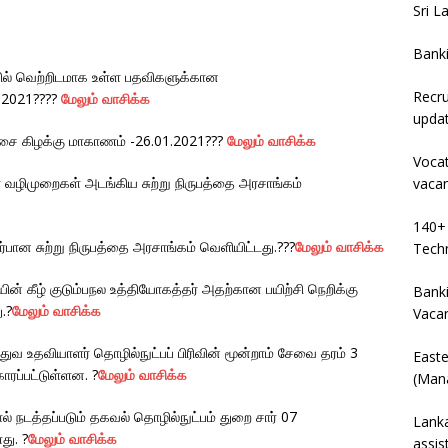
Sri L
Bank
ல் வெற்றிடமாக உள்ள பதவிகளுக்கான
Recru
1.2021????
மேலும் வாசிக்க
upda
ட்சை கிழக்கு மாகாணம் -26.01.2021???
மேலும் வாசிக்க
Vocat
வழிமுறைகள் அடங்கிய சுற்று நிருபத்தை அரசாங்கம்
vaca
140+ 
ான சுற்று நிருபத்தை அரசாங்கம் வெளியிட்டது.???
மேலும் வாசிக்க
Techn
் கீழ் குடும்பநல உத்தியோகத்தர் அதற்கான பயிற்சி நெறிக்கு
Banki
.?
மேலும் வாசிக்க
Vaca
வ உதவியாளர் தொழில்நுட்பப் பிரிவின் மூன்றாம் சேவை தரம் 3
East
ோரப்பட்டுள்ளன. ?
மேலும் வாசிக்க
(Mana
 நடத்தப்படும் தகவல் தொழில்நுட்பம் துறை சார் 07
Lanka
து. ?
மேலும் வாசிக்க
assis