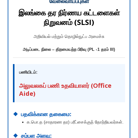
வேலைவாய்ப்புகள்
இலங்கை தர நிர்ணய கட்டளைகள்
நிறுவனம் (SLSI)
அறிவியல் மற்றும் தொழில்நுட்ப அமைச்சு
அடிப்படை நிலை – திறமையற்ற பிரிவு (PL -1 தரம் III)
பணியிடம்:
அலுவலகப் பணி உதவியாளர் (Office
Aide)
பதவிக்கான தகைமை:
க.பொ.த (சாதாரண தர) பரீட்சைக்குத் தோற்றியவர்கள்.
சம்பள அளவு: