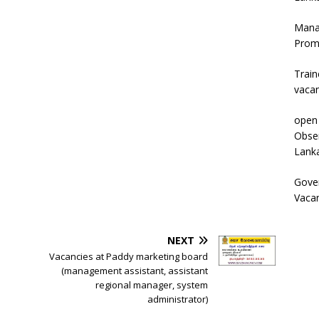
Mana
Prom
Trai
vaca
open
Obse
Lank
Gover
Vaca
NEXT
Vacancies at Paddy marketing board
(management assistant, assistant
regional manager, system
administrator)