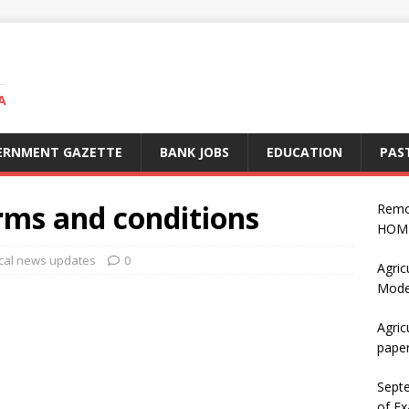
A
ERNMENT GAZETTE
BANK JOBS
EDUCATION
PAS
ms and conditions
Remo
HOME
ocal news updates
0
Agric
Mode
Agric
pape
Sept
of Ex