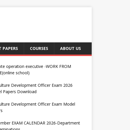
T PAPERS
COURSES
ABOUT US
te operation executive -WORK FROM
(online school)
ulture Development Officer Exam 2026
l Papers Download
ulture Development Officer Exam Model
rs
ember EXAM CALENDAR 2026-Department
aminations