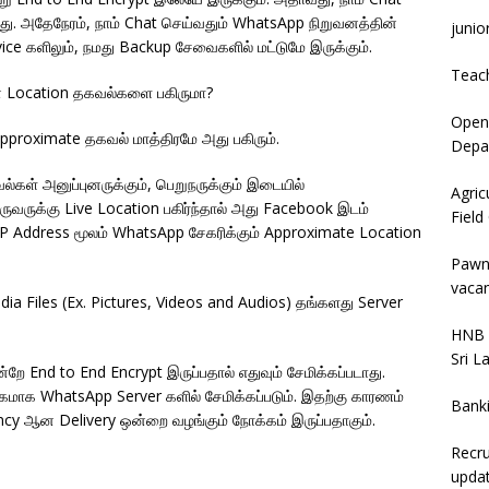
ாது. அதேநேரம், நாம் Chat செய்வதும் WhatsApp நிறுவனத்தின்
junio
vice களிலும், நமது Backup சேவைகளில் மட்டுமே இருக்கும்.
Teac
 Location தகவல்களை பகிருமா?
Open 
Approximate தகவல் மாத்திரமே அது பகிரும்.
Depar
கள் அனுப்புனருக்கும், பெறுநருக்கும் இடையில்
Agric
் ஒருவருக்கு Live Location பகிர்ந்தால் அது Facebook இடம்
Field
IP Address மூலம் WhatsApp சேகரிக்கும் Approximate Location
Pawn
vacan
dia Files (Ex. Pictures, Videos and Audios) தங்களது Server
HNB 
Sri L
்றே End to End Encrypt இருப்பதால் எதுவும் சேமிக்கப்படாது.
லிகமாக WhatsApp Server களில் சேமிக்கப்படும். இதற்கு காரணம்
Bank
ency ஆன Delivery ஒன்றை வழங்கும் நோக்கம் இருப்பதாகும்.
Recru
upda