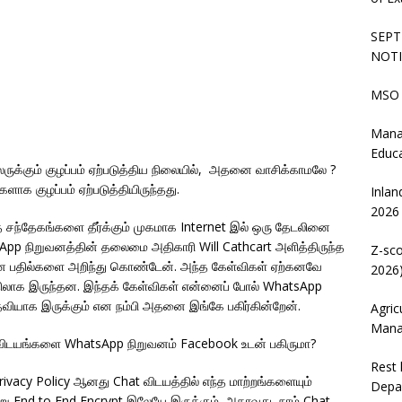
SEPT
NOTI
MSO 
Mana
Educ
ருக்கும் குழப்பம் ஏற்படுத்திய நிலையில், அதனை வாசிக்காமலே ?
ளாக குழப்பம் ஏற்படுத்தியிருந்தது.
Inlan
2026
த சந்தேகங்களை தீர்க்கும் முகமாக Internet இல் ஒரு தேடலினை
pp நிறுவனத்தின் தலைமை அதிகாரி Will Cathcart அளித்திருந்த
Z-sco
ான பதில்களை அறிந்து கொண்டேன். அந்த கேள்விகள் ஏற்கனவே
2026)
ிலாக இருந்தன. இந்தக் கேள்விகள் என்னைப் போல் WhatsApp
ியாக இருக்கும் என நம்பி அதனை இங்கே பகிர்கின்றேன்.
Agric
Mana
 விடயங்களை WhatsApp நிறுவனம் Facebook உடன் பகிருமா?
Rest 
rivacy Policy ஆனது Chat விடயத்தில் எந்த மாற்றங்களையும்
Depa
ு End to End Encrypt இலேயே இருக்கும். அதாவது, நாம் Chat