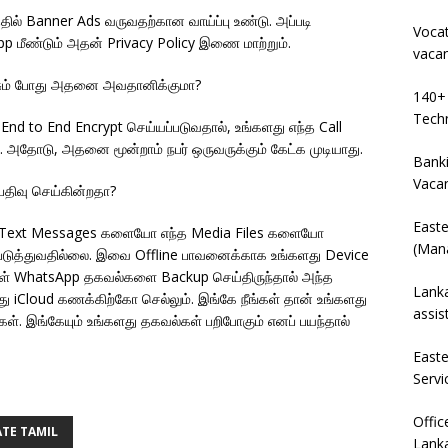
தில் Banner Ads வருவதற்கான வாய்ப்பு உண்டு. அப்படி
Vocat
pp மீண்டும் அதன் Privacy Policy இணை மாற்றும்.
vaca
பேசும் போது அதனை அவதானிக்குமா?
140+ 
Techn
் End to End Encrypt செய்யப்படுவதால், உங்களது எந்த Call
அதோடு, அதனை மூன்றாம் நபர் ஒருவருக்கும் கேட்க முடியாது.
Banki
Vaca
பதிவு செய்கின்றதா?
East
்த Text Messages களையோ எந்த Media Files களையோ
(Mana
டுத்துவதில்லை. இவை Offline பாவனைக்காக உங்களது Device
 உங்கள் WhatsApp தகவல்களை Backup செய்திருந்தால் அந்த
Lanka
 iCloud கணக்கிற்கோ செல்லும். இங்கே நீங்கள் தான் உங்களது
assis
்கள். இங்கேயும் உங்களது தகவல்கள் பறிபோகும் எனப் பயந்தால்
East
Servi
Offic
TE TAMIL
Lanka