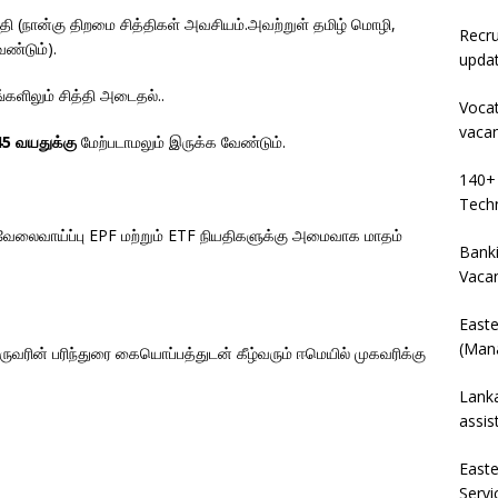
்தி (நான்கு திறமை சித்திகள் அவசியம்.அவற்றுள் தமிழ் மொழி,
Recru
ண்டும்).
upda
ங்களிலும் சித்தி அடைதல்..
Vocat
vaca
45 வயதுக்கு
மேற்படாமலும் இருக்க வேண்டும்.
140+ 
Techn
த வேலைவாய்ப்பு EPF மற்றும் ETF நியதிகளுக்கு அமைவாக மாதம்
Banki
Vaca
East
(Mana
ரின் பரிந்துரை கையொப்பத்துடன் கீழ்வரும் ஈமெயில் முகவரிக்கு
Lanka
assis
East
Servi