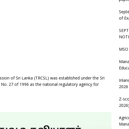
Sept
of Ex
SEPT
NOTI
MSO 
Mana
Educ
on of Sri Lanka (TRCSL) was established under the Sri
Inlan
. 27 of 1996 as the national regulatory agency for
2026
Z-sco
2026)
Agric
Mana