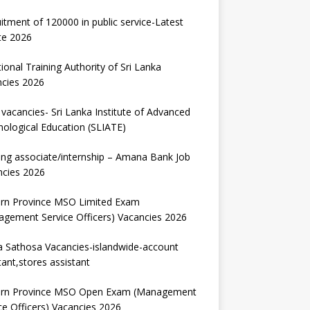
itment of 120000 in public service-Latest
te 2026
ional Training Authority of Sri Lanka
ncies 2026
vacancies- Sri Lanka Institute of Advanced
ological Education (SLIATE)
ng associate/internship – Amana Bank Job
ncies 2026
ern Province MSO Limited Exam
gement Service Officers) Vacancies 2026
 Sathosa Vacancies-islandwide-account
tant,stores assistant
ern Province MSO Open Exam (Management
ce Officers) Vacancies 2026