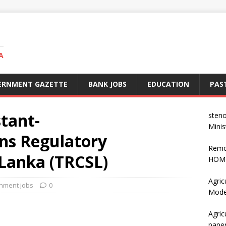
A
ERNMENT GAZETTE
BANK JOBS
EDUCATION
PAS
tant-
steno
Minis
ns Regulatory
Remo
 Lanka (TRCSL)
HOME
Agric
nment jobs
0
Mode
Agric
pape