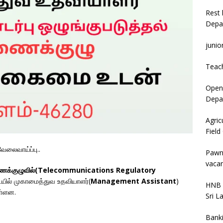
Rest 
Depa
junio
Teac
Open 
Depar
Agric
Field
ேலைவாய்ப்பு..
Pawn
vacan
ணைக்குழுவில்(Telecommunications Regulatory
ையில் முகாமைத்துவ உதவியாளர்(
Management Assistant
)
HNB 
ள்ளன.
Sri L
Bank