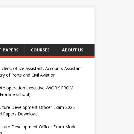
T PAPERS
COURSES
ABOUT US
 clerk, office assistant, Accounts Assistant –
try of Ports and Civil Aviation
te operation executive -WORK FROM
(online school)
ulture Development Officer Exam 2026
l Papers Download
ulture Development Officer Exam Model
rs