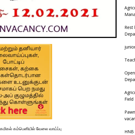
Agric
Mana
Rest 
Depa
junio
Teac
Open 
Depar
Agric
Field
Pawn
vacan
ெமிகல் கம்பெனியில் வேலை வாய்ப்பு
HNB 