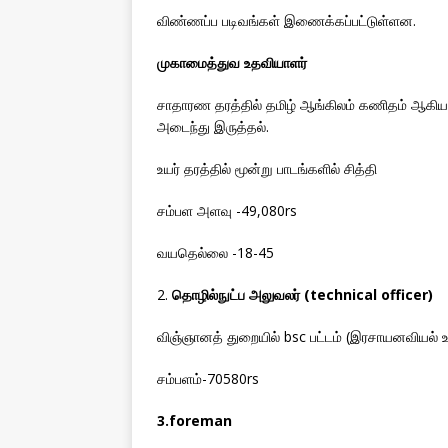
விண்ணப்ப படிவங்கள் இணைக்கப்பட்டுள்ளன.
முகாமைத்துவ உதவியாளர்
சாதாரண தரத்தில் தமிழ் ஆங்கிலம் கணிதம் ஆகிய ப
அடைந்து இருத்தல்.
உயர் தரத்தில் மூன்று பாடங்களில் சித்தி
சம்பள அளவு -49,080rs
வயதெல்லை -18-45
2.
தொழில்நுட்ப அலுவலர் (technical officer)
விஞ்ஞானத் துறையில் bsc பட்டம் (இரசாயனவியல் 
சம்பளம்-70580rs
3.foreman