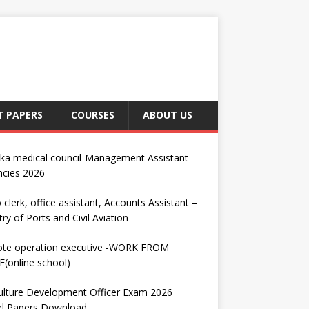
T PAPERS
COURSES
ABOUT US
nka medical council-Management Assistant
ncies 2026
 clerk, office assistant, Accounts Assistant –
try of Ports and Civil Aviation
te operation executive -WORK FROM
(online school)
ulture Development Officer Exam 2026
l Papers Download