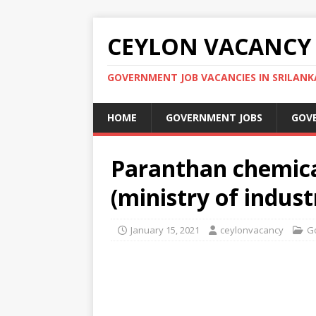
CEYLON VACANCY
GOVERNMENT JOB VACANCIES IN SRILANK
HOME
GOVERNMENT JOBS
GOV
Paranthan chemic
(ministry of indust
January 15, 2021
ceylonvacancy
G