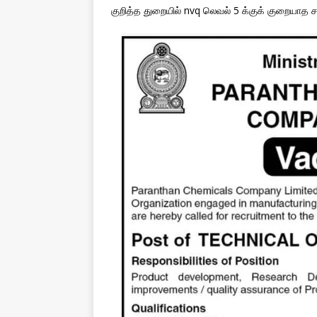
குறித்த துறையில் nvq லெவல் 5 க்குக் குறையாத ச