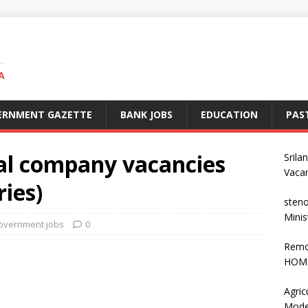
A
ERNMENT GAZETTE
BANK JOBS
EDUCATION
PAS
al company vacancies
Srila
Vaca
ries)
steno
Minis
overnment jobs
0
Remo
HOME
Agric
Mode