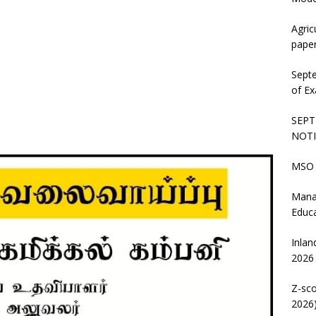
Agric
pape
Sept
of Ex
SEPT
NOTI
MSO 
Mana
Educ
Inlan
2026
Z-sco
2026)