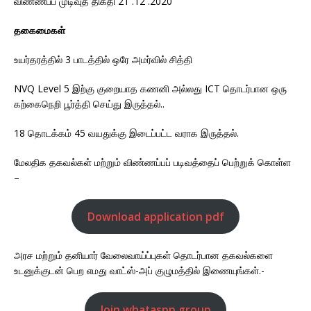
விண்ணப்ப முடிவுத் திகதி 21 .12 .2020
தகைமைகள்
உயர்தரத்தில் 3 பாடத்தில் ஒரே அமர்வில் சித்தி
NVQ Level 5 இற்கு குறையாத கணனி அல்லது ICT தொடர்பான ஒரு
கற்கைநெறி பூர்த்தி செய்து இருத்தல்..
18 தொடக்கம் 45 வயதுக்கு இடைப்பட்ட வராக இருத்தல்.
மேலதிக தகவல்கள் மற்றும் விண்ணப்பப் படிவத்தைப் பெற்றுக் கொள்ள
–
Download application pdf
அரச மற்றும் தனியார் வேலைவாய்ப்புகள் தொடர்பான தகவல்களை
உடனுக்குடன் பெற எமது வாட்ஸ்-அப் குழுமத்தில் இணையுங்கள்.-
Join whataspp group