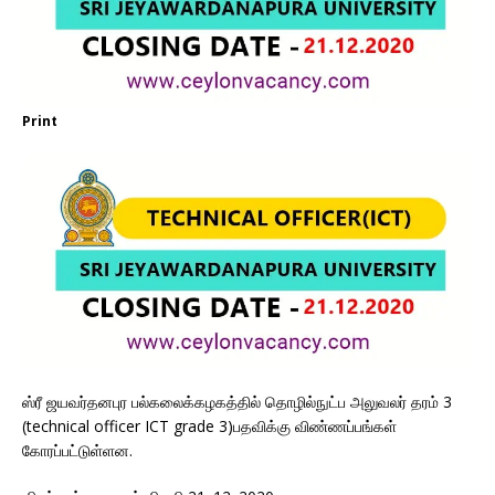
Print
ஸ்ரீ ஜயவர்தனபுர பல்கலைக்கழகத்தில் தொழில்நுட்ப அலுவலர் தரம் 3
(technical officer ICT grade 3)பதவிக்கு விண்ணப்பங்கள்
கோரப்பட்டுள்ளன.