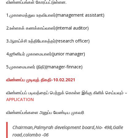
விண்ணப்பங்கள் கோரப்பட்டுள்ளன.
1.முகாமைத்துவ உதவியாளர்(management assistant)
2.உள்ளகக் கணக்காய்வாளர்(internal auditor)
3.ஆராய்ச்சி உத்தியோகத்தர்(research officer)
4.ஜூனியர் முகாமையாளர்(junior manager)
5.முகாமையாளர் (நிதி)(manager-finnace)
விண்ணப்ப முடிவுத் திகதி-10.02.2021
விண்ணப்பப் படிவத்தைப் பெற்றுக் கொள்ள இங்கு கிளிக் செய்யவும் –
APPLICATION
விண்ணப்பங்களை அனுப்ப வேண்டிய முகவரி
Chairman,Palmyrah development board,No- 498,Galle
road,colombo -06